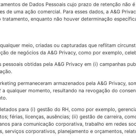
tamentos de Dados Pessoais cujo prazo de retenção não é 
s de uma ação comercial. Para esses dados, a A&G Privac
 tratamento, enquanto não houver determinação específica
ualquer meio, criadas ou capturadas que reflitam circunstâ
ção de negócios da A&G Privacy, como por exemplo, cele
s pessoais obtidas pela A&G Privacy em (i) campanhas publi
cação.
marketing permaneceram armazenados pela A&G Privacy, som
t
a qualquer momento, resultando na revogação do consenti
to.
etados para (i) gestão do RH, como por exemplo, gerencia
os; férias, licenças, ausências; (ii) gestão de carreira, co
manos para comunicação corporativa, trabalho em redes soc
serviços corporativos, planejamento e orçamentos, relatór