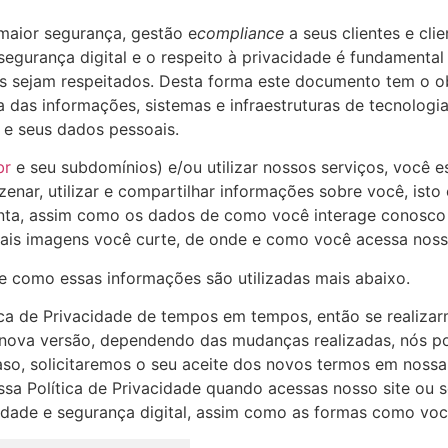
 maior segurança, gestão e
compliance
a seus clientes e clie
egurança digital e o respeito à privacidade é fundamental
entes sejam respeitados. Desta forma este documento tem o
a das informações, sistemas e infraestruturas de tecnolo
s e seus dados pessoais.
br
e seu subdomínios) e/ou utilizar nossos serviços, você es
zenar, utilizar e compartilhar informações sobre você, isto
enta, assim como os dados de como você interage conosco 
quais imagens você curte, de onde e como você acessa noss
e como essas informações são utilizadas mais abaixo.
ca de Privacidade de tempos em tempos, então se realizarm
 nova versão, dependendo das mudanças realizadas, nós p
so, solicitaremos o seu aceite dos novos termos em nossa 
sa Política de Privacidade quando acessas nosso site ou 
cidade e segurança digital, assim como as formas como voc